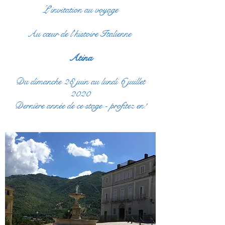
L'invitation au voyage
Au cœur de l'histoire Italienne
Atina
Du dimanche 28 juin au lundi 6 juillet
2020
Dernière année de ce stage - profitez en!