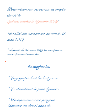
Pour réserver, verser un acompte
de 50%
(qui sera encaissé le 15 janvier 2019)
*
Totalité du versement avant le 15
mai 2019
* A partir du 1er mars 2019 les acomptes ne
seront plus remboursables
Ce tarif inclus
* Le yoga pendant les huit jours
* La chambre et le petit déjeuner
* Un repas au moins par jour
(déjeuner ou dîner) dans de