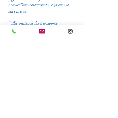
merveilleux restaurants, copieux et
savoureux.
* Les visites et les transports
* Une journée de vélo électrique (ou
voiture possible) pour aller faire du
yoga et de la méditation au bord des
cascades
* Le transfer aller-retour entre
l'aéroport de Naples et Atina
Ce tarif n'inclus pas
Le trajet pour Naples
Les repas restants