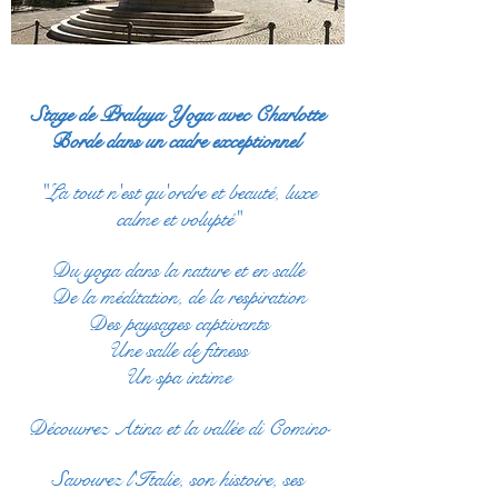
Stage de Pralaya Yoga avec Charlotte
Borde dans un cadre exceptionnel
"Là tout n'est qu'ordre et beauté, luxe
calme et volupté"
Du yoga dans la nature et en salle
De la méditation, de la respiration
Des paysages captivants
Une salle de fitness
Un spa intime
Découvrez Atina et la vallée di Comino
Savourez l'Italie, son histoire, ses