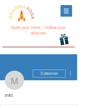
Quiet your mind ... Follow your
dharma
Plus d'actions
S'abonner
mkt
mkt